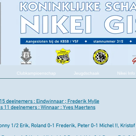
Clubkampioenschap
Jeugdschaak
Nikei Info
15 deelnemers : Eindwinnaar ; Frederik Mylle
ks 11 deelnemers : Winnaar : Yves Maertens
onny 1/2 Erik, Roland 0-1 Frederik, Peter 0-1 Michel !!, Kristof