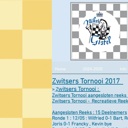
Home
2024-2025
Info
Zwitsers Tornooi 2017
witsers Tornooi :
>
Z
Zwitsers Tornooi aangesloten reeks 
Zwitsers Tornooi - Recreatieve Ree
Aangesloten Reeks : 15 Deelnemers
Ronde 1 : 12/05 : Wilfried 0-1 Bart, R
Joris 0-1 Francky , Kevin bye