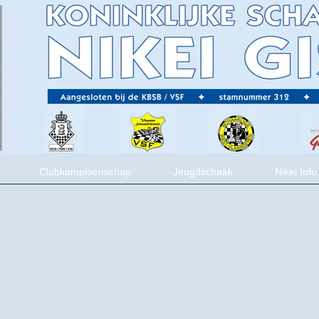
Clubkampioenschap
Jeugdschaak
Nikei Info