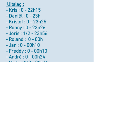
Uitslag :
- Kris : 0 - 22h15
- Daniël : 0 - 23h
- Kristof : 0 - 23h25
- Ronny : 0 - 23h26
- Joris : 1/2 - 23h56
- Roland : 0 - 00h
- Jan : 0 - 00h10
- Freddy : 0 - 00h10
- André : 0 - 00h24
- Michel 1/2 - 00h41
- Erik : 1/2 - 00h51
- Bart : 0 - 00h53 !!!
> Voor de Recreatieve Reeks was het
Yves Maertens die simultaan gaf en
won met 3/3
versus Marcel - Tony en Fabiola