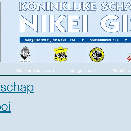
Clubkampioenschap
Jeugdschaak
Nikei Info
nschap
oi